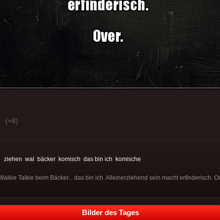
(+8)
:
ziehen
wal
bäcker
komisch
das bin ich
komische
lkie Talkie beim Bäcker... das bin ich. Alleinerziehend sein macht erfinderisch. Ov
Bilder des Tages