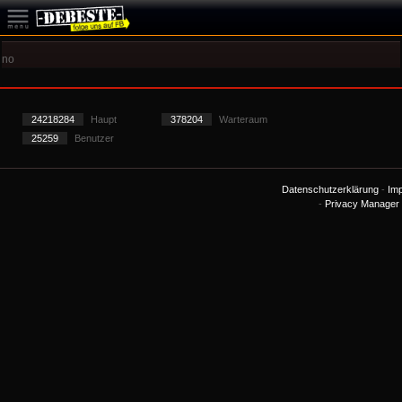
no
24218284
Haupt
378204
Warteraum
25259
Benutzer
Datenschutzerklärung
-
Im
-
Privacy Manager