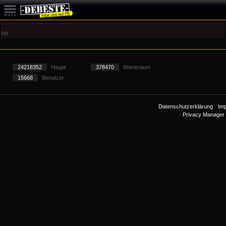
no
24218352
Haupt
378470
Warteraum
15668
Benutzer
Datenschutzerklärung
-
Im
-
Privacy Manager