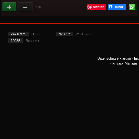
Merken
(
)
+43
24218371
Haupt
378532
Warteraum
19285
Benutzer
Datenschutzerklärung
-
Im
-
Privacy Manager