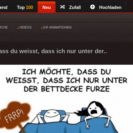
rend
Top
100
Neu
Zufall
Hochladen
ÜCHE
VIDEOS
GIF ANIMATIONEN
ss du weisst, dass ich nur unter der..