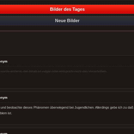
Bilder des Tages
Neue Bilder
onym
rde entfernt, der Inhalt ist vulgär oder entspricht nicht den Vorschriften.
onym
 und beobachte dieses Phänomen überwiegend bei Jugendlichen. Allerdings gebe ich zu daß 
blem ist.
onym