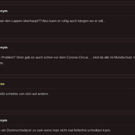
onym
n den Lappen überhaupt?? Also kann er ruhig auch hängen wo er will...
onym
 Problem? Viren gab es auch schon vor dem Corona-Circus ... sind da alle mi Mundschutz 
te.
tso
ießt scheints von sich auf andere.
onym
s ein Dummschwätzer zu sein wenn man nicht mal fehlerfrei schreiben kann.