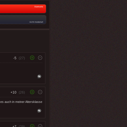
Startseite
nicht moderiert
-5
(27)
+10
(26)
es auch in meiner Altersklasse
+7
(29)