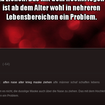
(-64)
s:
affen
nase
alter
krieg
maske
ziehen
affe männer schaf schaffen lebens
es nicht, die dusslige Maske auch über die Nase zu ziehen. Das mit dem Hochkri
n ein Problem.