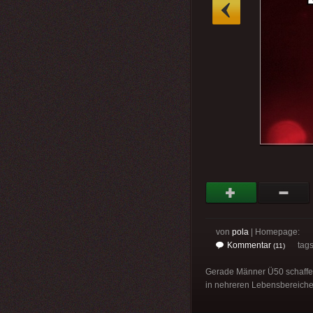
»
von
pola
| Homepage:
Kommentar
tag
(11)
Gerade Männer Ü50 schaffen 
in nehreren Lebensbereiche