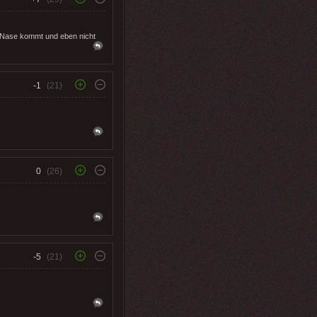
r Nase kommt und eben nicht
-1
(21)
0
(26)
-5
(21)