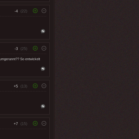
-4
(22)
-3
(25)
rumgerannt?? So entwickelt
+5
(13)
+7
(15)