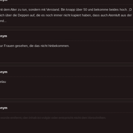
mit dem Alter zu tun, sondern mit Verstand. Bin knapp über 50 und bekomme beides hoch. ;D
ich über die Deppen auf, die es noch immer nicht kapiert haben, dass auch Atemluft aus de
nd...
onym
nur Frauen gesehen, die das nicht hinbekommen.
onym
elau
onym
rde entfernt, der Inhalt ist vulgär oder entspricht nicht den Vorschriften.