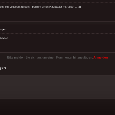
nt ein Volldepp zu sein - beginnt einen Hauptsatz mit "also" ... :((
onym
 OMG!
Bitte melden Sie sich an, um einen Kommentar hinzuzufügen.
Anmelden
gen