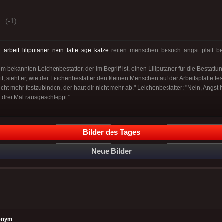
(-1)
:
arbeit
liliputaner
nein
latte
sge
katze
reiten menschen besuch angst platt bes
 bekannten Leichenbestatter, der im Begriff ist, einen Liliputaner für die Bestattun
t, sieht er, wie der Leichenbestatter den kleinen Menschen auf der Arbeitsplatte fe
icht mehr festzubinden, der haut dir nicht mehr ab." Leichenbestatter: "Nein, Angst 
 drei Mal rausgeschleppt."
Bilder des Tages
Neue Bilder
onym