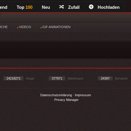
rend
Top
100
Neu
Zufall
Hochladen
ÜCHE
VIDEOS
GIF ANIMATIONEN
24218271
Haupt
377971
Warteraum
24397
Benutzer
Datenschutzerklärung
-
Impressum
-
Privacy Manager