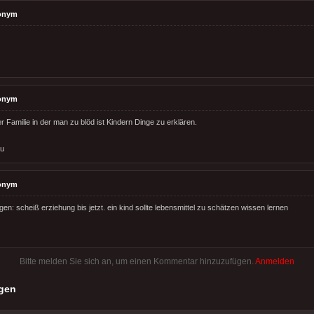
onym
onym
 Familie in der man zu blöd ist Kindern Dinge zu erklären.
au
onym
en: scheiß erziehung bis jetzt. ein kind sollte lebensmittel zu schätzen wissen lernen
Bitte melden Sie sich an, um einen Kommentar hinzuzufügen.
Anmelden
gen