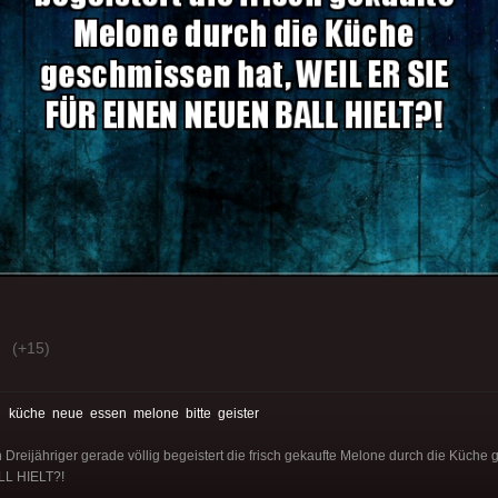
(+15)
:
küche
neue
essen
melone
bitte
geister
Dreijähriger gerade völlig begeistert die frisch gekaufte Melone durch die Küch
L HIELT?!