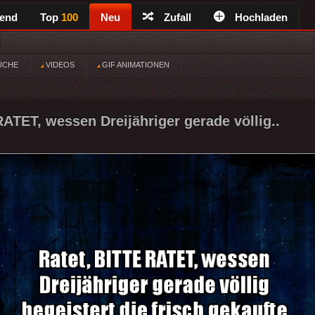
rend
Top
100
Neu
Zufall
Hochladen
ÜCHE
VIDEOS
GIF ANIMATIONEN
RATET, wessen Dreijähriger gerade völlig..