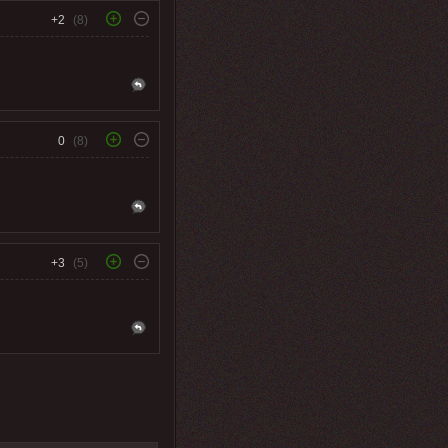
+2
(8)
0
(8)
+3
(5)