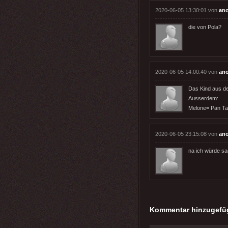
2020-06-05 13:30:01 von
an
die von Pola?
2020-06-05 14:00:40 von
an
Das Kind aus der
Ausserdem:
Melone= Pan T
2020-06-05 23:15:08 von
an
na ich würde sag
Kommentar hinzugefü