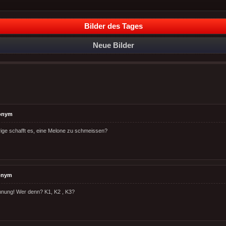
Bilder des Tages
Neue Bilder
onym
rige schafft es, eine Melone zu schmeissen?
onym
hnung! Wer denn? K1, K2 , K3?