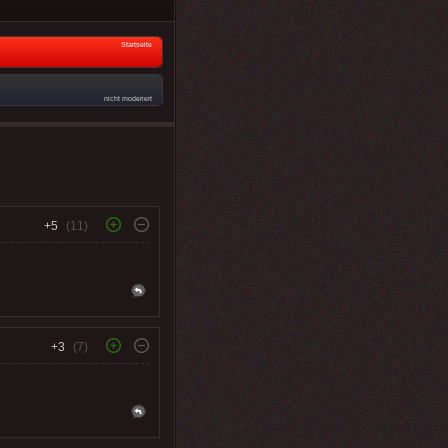
Startseite
nicht moderiert
+5
(11)
+3
(7)