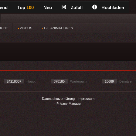
rend
Top
100
Neu
Zufall
Hochladen
ÜCHE
VIDEOS
GIF ANIMATIONEN
24218307
Haupt
378185
Warteraum
18689
Benutzer
Datenschutzerklärung
-
Impressum
-
Privacy Manager