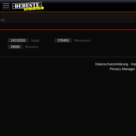
no
24218326
Haupt
378400
Warteraum
28590
Benutzer
Datenschutzerklärung
-
Im
-
Privacy Manager