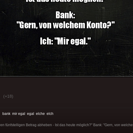
(+18)
:
bank
mir egal
egal
elche
elch
eren fünfstelligen Betrag abheben - Ist das heute möglich?" Bank: "Gern, von welche