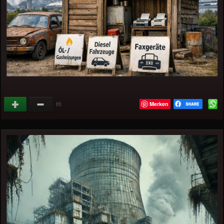
Merken
(
)
0