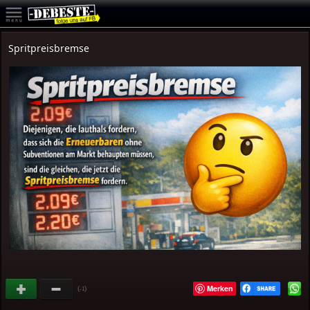
Spritpreisbremse
Merken
(
)
-1