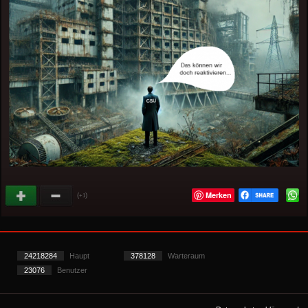
Merken
(
)
+1
24218284
Haupt
378128
Warteraum
23076
Benutzer