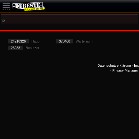
no
24218326
Haupt
378400
Warteraum
26288
Benutzer
Datenschutzerklärung
-
Im
-
Privacy Manager