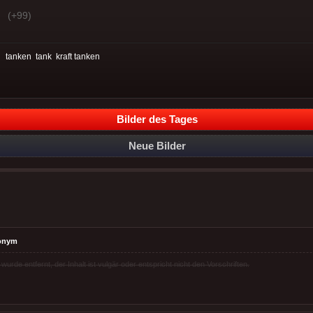
(+99)
:
tanken
tank
kraft tanken
Bilder des Tages
Neue Bilder
onym
rde entfernt, der Inhalt ist vulgär oder entspricht nicht den Vorschriften.