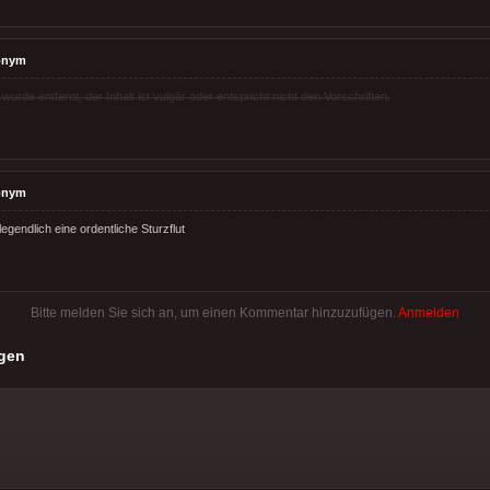
onym
rde entfernt, der Inhalt ist vulgär oder entspricht nicht den Vorschriften.
onym
legendlich eine ordentliche Sturzflut
Bitte melden Sie sich an, um einen Kommentar hinzuzufügen.
Anmelden
gen