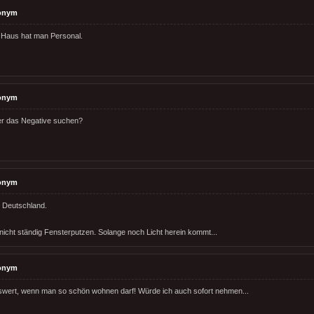
onym
 Haus hat man Personal.
onym
r das Negative suchen?
onym
in Deutschland.
cht ständig Fensterputzen. Solange noch Licht herein kommt...
onym
wert, wenn man so schön wohnen darf! Würde ich auch sofort nehmen...