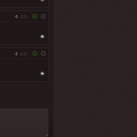
-5
(17)
-2
(12)