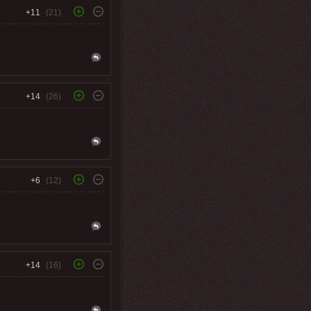
+11
(21)
+14
(26)
+6
(12)
+14
(16)