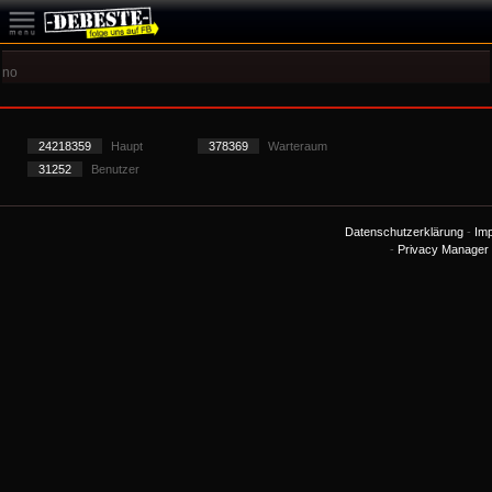
no
24218359
Haupt
378369
Warteraum
31252
Benutzer
Datenschutzerklärung
-
Im
-
Privacy Manager