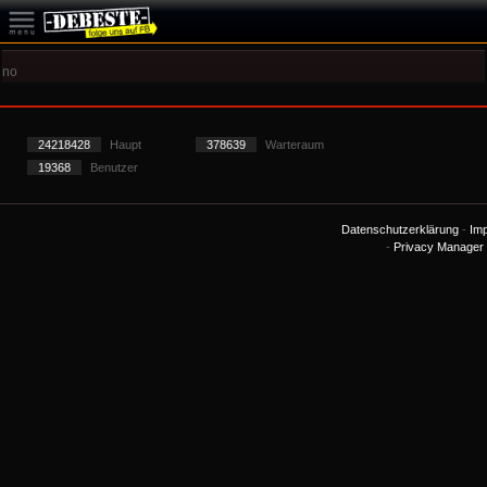
no
24218428
Haupt
378639
Warteraum
19368
Benutzer
Datenschutzerklärung
-
Im
-
Privacy Manager