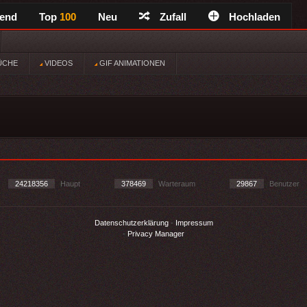
rend
Top
100
Neu
Zufall
Hochladen
ÜCHE
VIDEOS
GIF ANIMATIONEN
24218356
Haupt
378469
Warteraum
29867
Benutzer
Datenschutzerklärung
-
Impressum
-
Privacy Manager