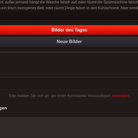
nnt, außer jemand hängt die Wäsche falsch auf, oder räumt die Spülmaschine falsch e
ein frisch bezogenes Bett, oder räumt Dinge falsch in den Kühlschrank. Aber sonst 
Bilder des Tages
Neue Bilder
Bitte melden Sie sich an, um einen Kommentar hinzuzufügen.
Anmelden
gen