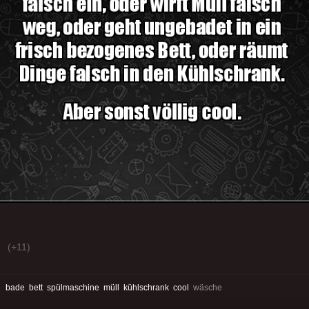
(+11)
:
bade
bett
spülmaschine
müll
kühlschrank
cool
wäsche