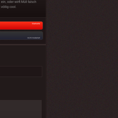
in, oder wirft Müll falsch
völlig cool.
Startseite
nicht moderiert