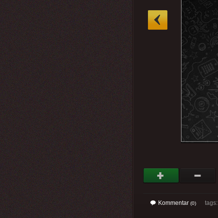
»
Kommentar
tags
(0)