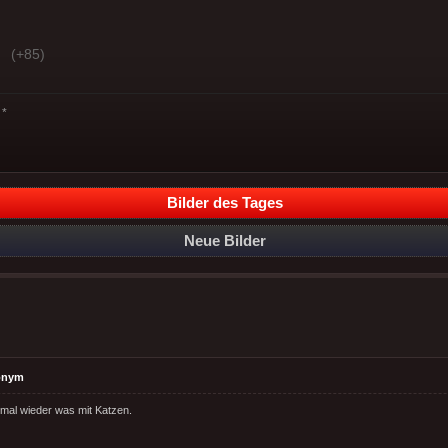
(+85)
*
Bilder des Tages
Neue Bilder
onym
 mal wieder was mit Katzen.