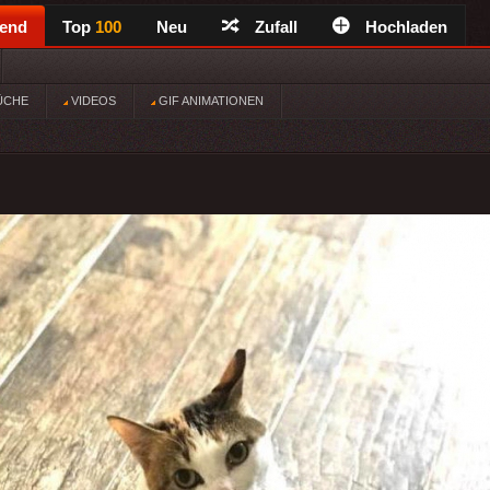
rend
Top
100
Neu
Zufall
Hochladen
ÜCHE
VIDEOS
GIF ANIMATIONEN