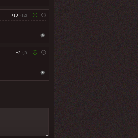
+10
(12)
+2
(2)