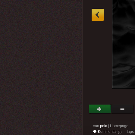
»
von
pola
| Homepage:
Kommentar
tags
(0)