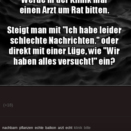
(+18)
:
nachbarn
pflanzen
echte
balkon
arzt
echt
klinik bitte