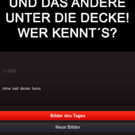
(+103)
:
ohne
kalt
decke
heiss
Bilder des Tages
Neue Bilder