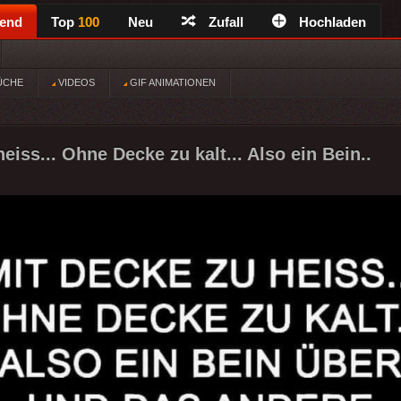
rend
Top
100
Neu
Zufall
Hochladen
ÜCHE
VIDEOS
GIF ANIMATIONEN
eiss... Ohne Decke zu kalt... Also ein Bein..