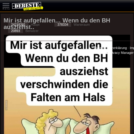
Mir ist aufgefallen... Wenn du den BH
24218331
Haupt
378334
Warteraum
ausziehst..
20893
Benutzer
Datenschutzerklärung
-
Im
-
Privacy Manager