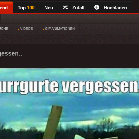
rend
Top
100
Neu
Zufall
Hochladen
ÜCHE
VIDEOS
GIF ANIMATIONEN
gessen..