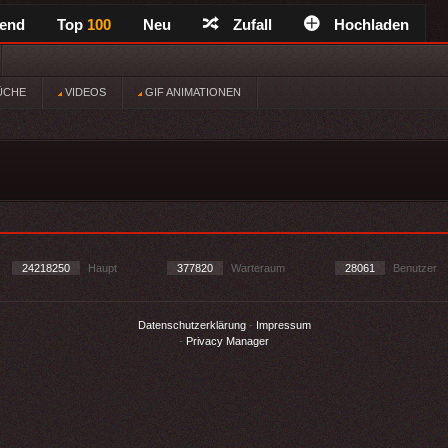
rend
Top
100
Neu
Zufall
Hochladen
ÜCHE
VIDEOS
GIF ANIMATIONEN
24218250
Haupt
377820
Warteraum
28061
Benutzer
Datenschutzerklärung
-
Impressum
-
Privacy Manager