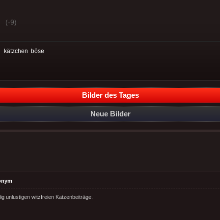
(-9)
:
kätzchen
böse
Bilder des Tages
Neue Bilder
onym
ig unlustigen witzfreien Katzenbeiträge.