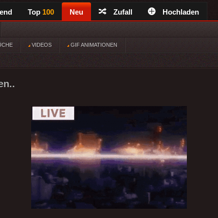
rend
Top
100
Neu
Zufall
Hochladen
ÜCHE
VIDEOS
GIF ANIMATIONEN
en..