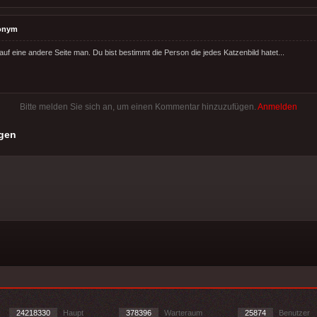
onym
uf eine andere Seite man. Du bist bestimmt die Person die jedes Katzenbild hatet...
Bitte melden Sie sich an, um einen Kommentar hinzuzufügen.
Anmelden
gen
24218330
Haupt
378396
Warteraum
25874
Benutzer