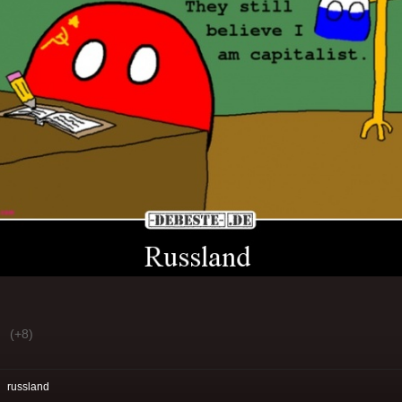
(+8)
:
russland