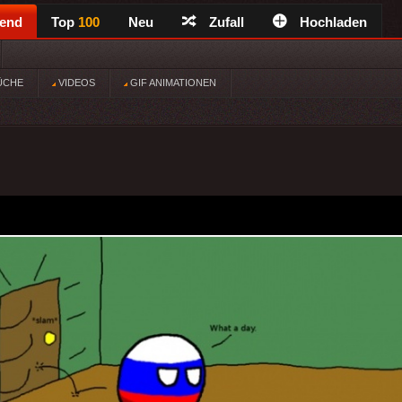
rend
Top
100
Neu
Zufall
Hochladen
ÜCHE
VIDEOS
GIF ANIMATIONEN