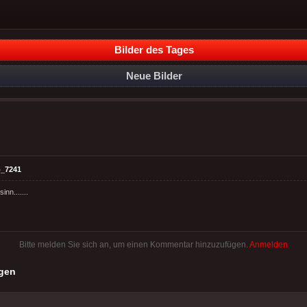
Bilder des Tages
Neue Bilder
_7241
nn.......
Bitte melden Sie sich an, um einen Kommentar hinzuzufügen.
Anmelden
gen