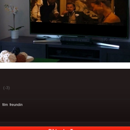
(-3)
:
film
freundin