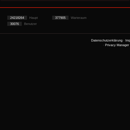
24218264
Haupt
377905
Warteraum
30076
Benutzer
Datenschutzerklärung
-
Im
-
Privacy Manager