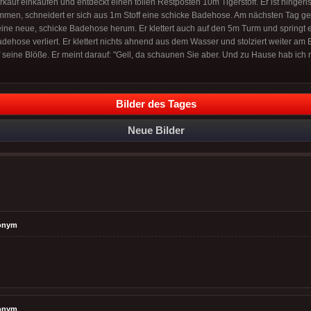
kauf einkaufen und entdeckt einen tollen Restposten 10m Tigerstoff. Er ist hingeri
en, schneidert er sich aus 1m Stoff eine schicke Badehose. Am nächsten Tag geht
 seine neue, schicke Badehose herum. Er klettert auch auf den 5m Turm und springt e
adehose verliert. Er klettert nichts ahnend aus dem Wasser und stolziert weiter am
uf seine Blöße. Er meint darauf: "Gell, da schaunen Sie aber. Und zu Hause hab ich
Bilder des Tages
Neue Bilder
onym
onym