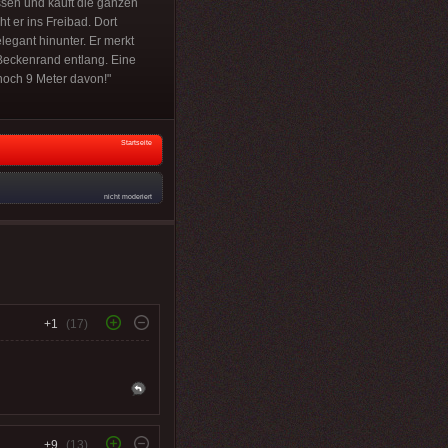
ssen und kauft die ganzen
 er ins Freibad. Dort
legant hinunter. Er merkt
 Beckenrand entlang. Eine
 noch 9 Meter davon!"
Startseite
nicht moderiert
+1
(17)
+9
(13)