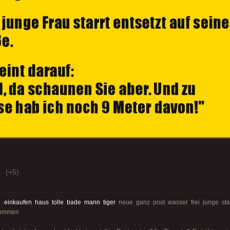
(+5)
:
einkaufen
haus
tolle
bade
mann
tiger
neue ganz post wasser frei junge sta
kommen