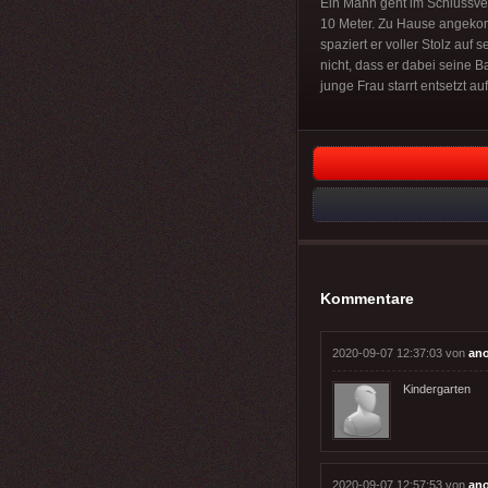
Ein Mann geht im Schlussver
10 Meter. Zu Hause angekomm
spaziert er voller Stolz auf
nicht, dass er dabei seine B
junge Frau starrt entsetzt a
Kommentare
2020-09-07 12:37:03 von
an
Kindergarten
2020-09-07 12:57:53 von
an