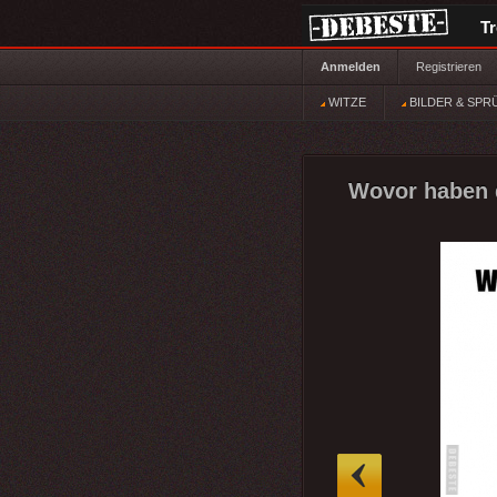
T
Anmelden
Registrieren
WITZE
BILDER & SPR
Wovor haben d
»