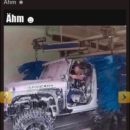
Ähm ☻