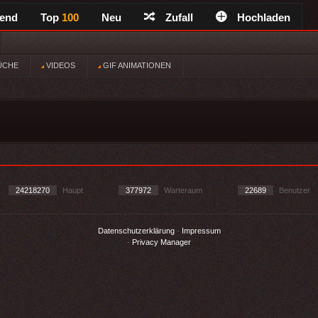
rend
Top
100
Neu
Zufall
Hochladen
ÜCHE
VIDEOS
GIF ANIMATIONEN
24218270
Haupt
377972
Warteraum
22689
Benutzer
Datenschutzerklärung
-
Impressum
-
Privacy Manager