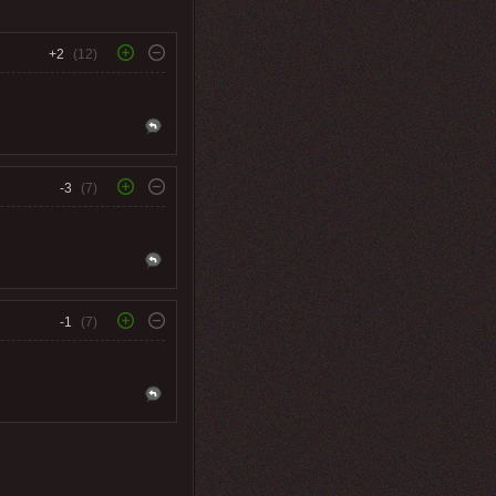
+2
(12)
-3
(7)
-1
(7)