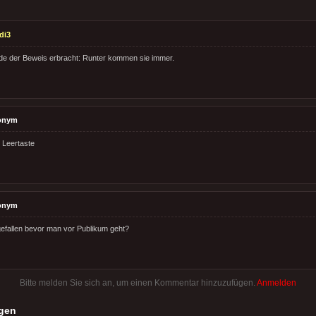
di3
de der Beweis erbracht: Runter kommen sie immer.
onym
 Leertaste
onym
sgefallen bevor man vor Publikum geht?
Bitte melden Sie sich an, um einen Kommentar hinzuzufügen.
Anmelden
gen