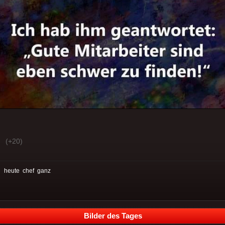
(+20)
:
heute
chef
ganz
Bilder des Tages