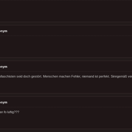
onym
onym
bfaschisten seid doch gestört. Menschen machen Fehler, niemand ist perfekt. Sinngemäß ve
onym
an fo luftig???