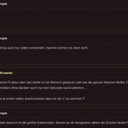
onym
onym
wird ja auch nur selten verwendet; manche kennen es eben nicht.
fcrawler
er kennt Fraktur aber das dürfte so ein Mensch gewesen sein wie die ganzen Masken Muffel, 
hreiben ohne darüber auch nur eine Sekunde nachzudenken....
ja schon selbst drauf kommen dass es ein 's' ist und kein 'f'.
onym
dein deutsch ist die größte Katastrophe. Kannst du dir wenigstens alleine die Schuhe binden?