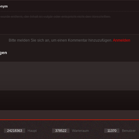
onym
rde entfernt, der Inhalt ist vulgär oder entspricht nicht den Vorschriften.
Bitte melden Sie sich an, um einen Kommentar hinzuzufügen.
Anmelden
gen
24218363
Haupt
378522
Warteraum
11370
Benutzer