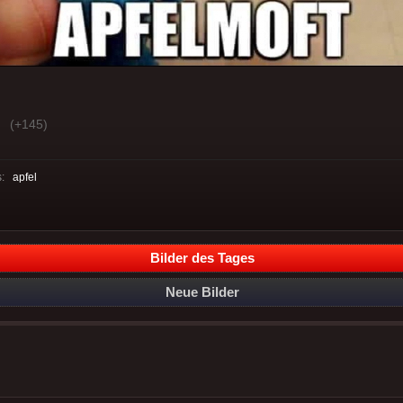
(+145)
s:
apfel
Bilder des Tages
Neue Bilder