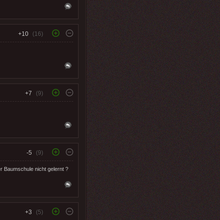
+10
(16)
+7
(9)
-5
(9)
er Baumschule nicht gelernt ?
+3
(5)