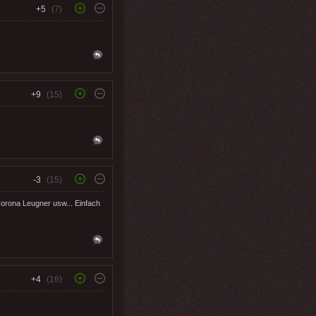
+5
(7)
+9
(15)
-3
(15)
Corona Leugner usw... Einfach
+4
(16)