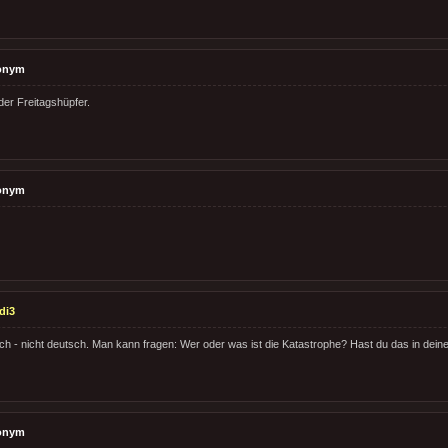
onym
der Freitagshüpfer.
onym
di3
ch - nicht deutsch. Man kann fragen: Wer oder was ist die Katastrophe? Hast du das in dein
onym