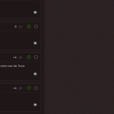
0
(2)
+4
(8)
rsteht man die Texte
+4
(8)