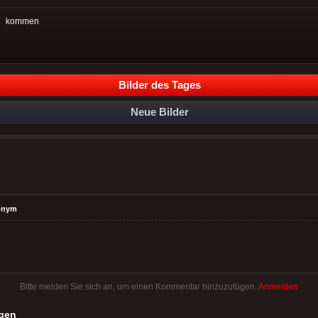
:
kommen
Bilder des Tages
Neue Bilder
onym
Bitte melden Sie sich an, um einen Kommentar hinzuzufügen.
Anmelden
gen