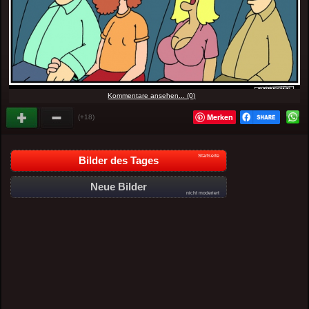
Kommentare ansehen... (0)
Merken
(+18)
Startseite
Bilder des Tages
Neue Bilder
nicht moderiert