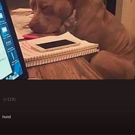
(+119)
:
hund