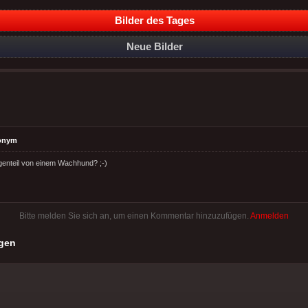
Bilder des Tages
Neue Bilder
onym
enteil von einem Wachhund? ;-)
Bitte melden Sie sich an, um einen Kommentar hinzuzufügen.
Anmelden
gen