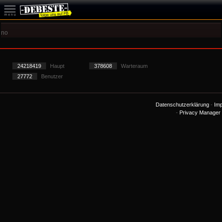
no
24218419
Haupt
378608
Warteraum
27772
Benutzer
Datenschutzerklärung
-
Im
-
Privacy Manager