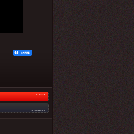
Startseite
nicht moderiert