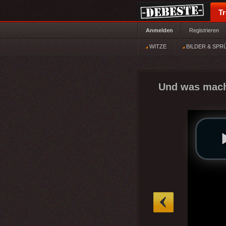
T
Anmelden
Registrieren
WITZE
BILDER & SPR
Und was mach
»