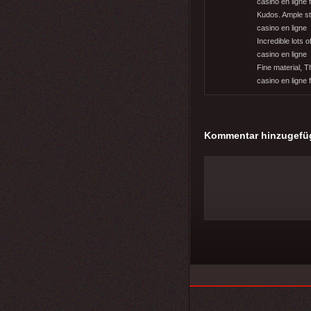
casino en ligne 
Kudos. Ample st
casino en ligne
Incredible lots o
casino en ligne
Fine material, T
casino en ligne f
Kommentar hinzugefü