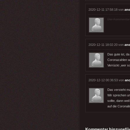
2020-12-11 17:58:18 von
an
Der Kommentar wu
2020-12-11 18:02:20 von
an
Das gute ist, d
Coronazahlen we
Verrückt ,wer s
2020-12-12 00:36:53 von
an
Das versteht ma
Wir sprechen u
sollte, dann wei
auf die Coronal
Kommentar hinzugefü