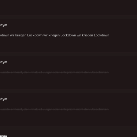
onym
ckdown wir kriegen Lockdown wir kriegen Lockdown wir kriegen Lockdown
onym
rde entfernt, der Inhalt ist vulgär oder entspricht nicht den Vorschriften.
onym
rde entfernt, der Inhalt ist vulgär oder entspricht nicht den Vorschriften.
onym