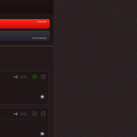
Startseite
nicht moderiert
+3
(49)
+8
(44)