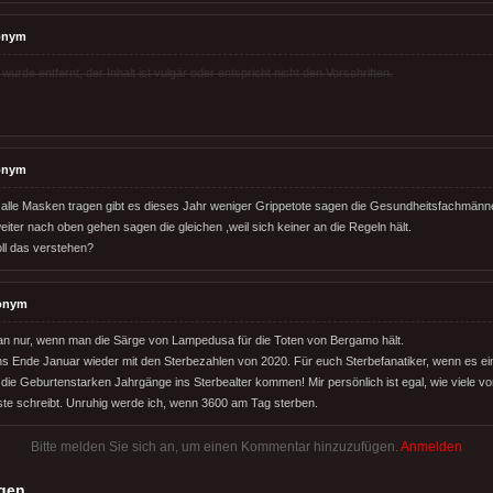
onym
rde entfernt, der Inhalt ist vulgär oder entspricht nicht den Vorschriften.
onym
a alle Masken tragen gibt es dieses Jahr weniger Grippetote sagen die Gesundheitsfachmän
iter nach oben gehen sagen die gleichen ,weil sich keiner an die Regeln hält.
oll das verstehen?
onym
n nur, wenn man die Särge von Lampedusa für die Toten von Bergamo hält.
ns Ende Januar wieder mit den Sterbezahlen von 2020. Für euch Sterbefanatiker, wenn es
l die Geburtenstarken Jahrgänge ins Sterbealter kommen! Mir persönlich ist egal, wie viele vo
iste schreibt. Unruhig werde ich, wenn 3600 am Tag sterben.
Bitte melden Sie sich an, um einen Kommentar hinzuzufügen.
Anmelden
gen