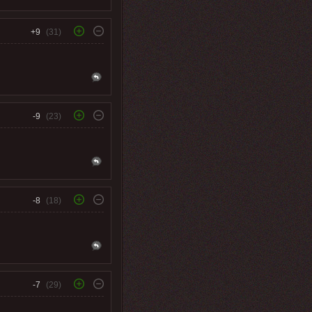
+9
(31)
-9
(23)
-8
(18)
-7
(29)