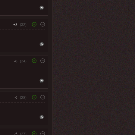
+8
(32)
-8
(24)
-6
(28)
-5
(27)