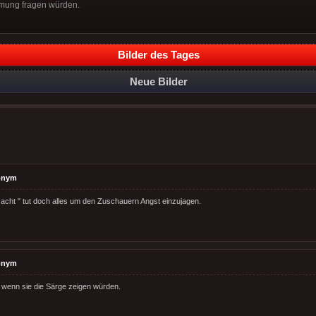
mung fragen würden.
Bilder des Tages
Neue Bilder
onym
 acht " tut doch alles um den Zuschauern Angst einzujagen.
onym
wenn sie die Särge zeigen würden.