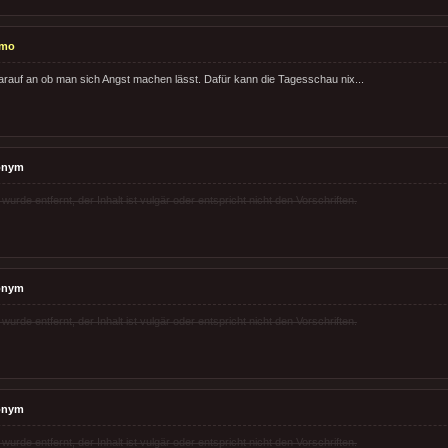
zmo
auf an ob man sich Angst machen lässt. Dafür kann die Tagesschau nix...
onym
rde entfernt, der Inhalt ist vulgär oder entspricht nicht den Vorschriften.
onym
rde entfernt, der Inhalt ist vulgär oder entspricht nicht den Vorschriften.
onym
rde entfernt, der Inhalt ist vulgär oder entspricht nicht den Vorschriften.