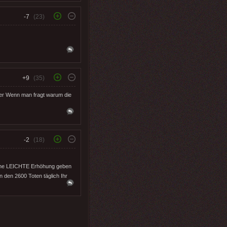
-7
(23)
+9
(35)
ner Wenn man fragt warum die
-2
(18)
 eine LEICHTE Erhöhung geben
n den 2600 Toten täglich Ihr