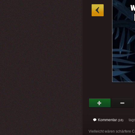
»
Kommentar
tag
(16)
Vielleicht wären schärfere 