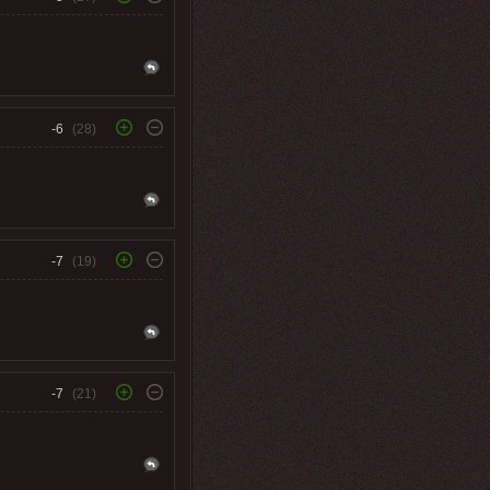
-6
(28)
-7
(19)
-7
(21)