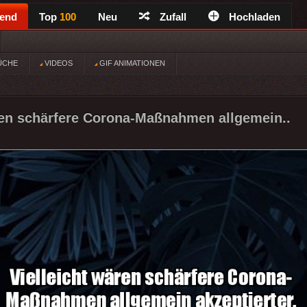
rend
Top
100
Neu
Zufall
Hochladen
ÜCHE
VIDEOS
GIF ANIMATIONEN
ren schärfere Corona-Maßnahmen allgemein..