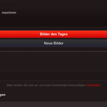
:
maschinen
Bilder des Tages
Neue Bilder
Bitte melden Sie sich an, um einen Kommentar hinzuzufügen.
Anmelden
gen