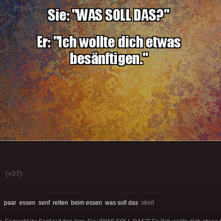
(+27)
:
paar
essen
senf
reiten
beim essen
was soll das
streit