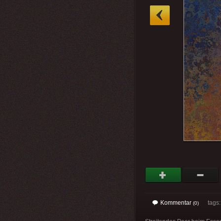
»
Kommentar
tags
(0)