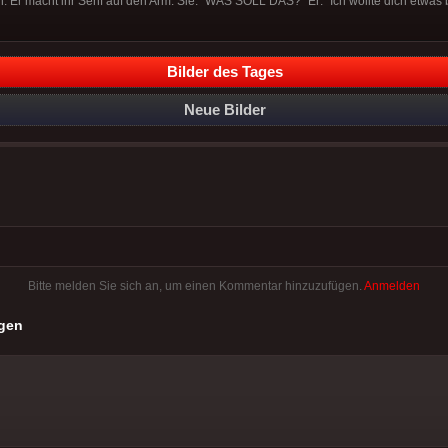
. Er macht ihr Senf auf den Arm. Sie: "WAS SOLL DAS?" Er: "Ich wollte dich etwas 
Bilder des Tages
Neue Bilder
Bitte melden Sie sich an, um einen Kommentar hinzuzufügen.
Anmelden
gen