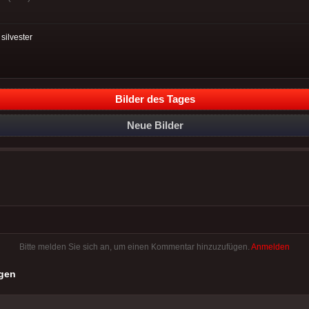
:
silvester
Bilder des Tages
Neue Bilder
Bitte melden Sie sich an, um einen Kommentar hinzuzufügen.
Anmelden
gen