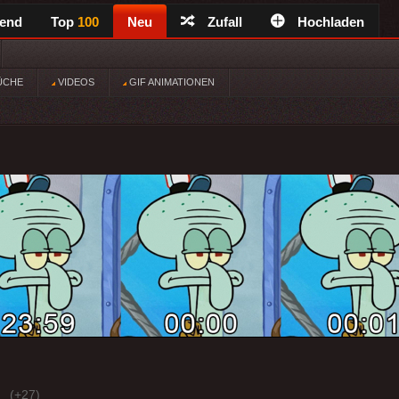
rend
Top
100
Neu
Zufall
Hochladen
ÜCHE
VIDEOS
GIF ANIMATIONEN
(+27)