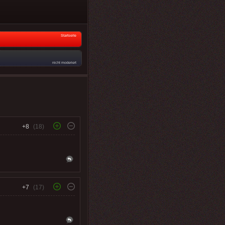
Startseite
nicht moderiert
+8
(18)
+7
(17)