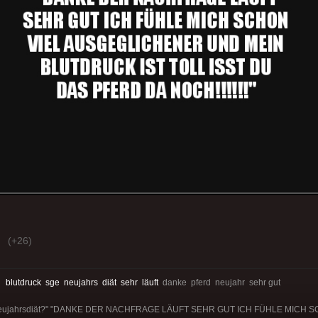
(+26)
:
blutdruck
sge
neujahrs
diät
sehr
läuft
danke pferd neujahr sehr gut
ner Neujahrsdiät?" "DANKE DER NACHFRAGE LÄUFT SEHR GUT ICH FÜHLE MICH 