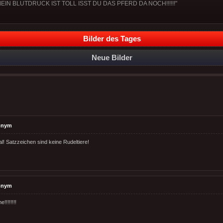
N BLUTDRUCK IST TOLL ISST DU DAS PFERD DA NOCH!!!!!!"
Bilder des Tages
Neue Bilder
onym
l! Satzzeichen sind keine Rudeltiere!
onym
!!!!!!!!