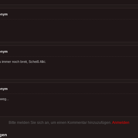
onym
onym
du immer noch breit, Scheiß Alki.
onym
eweg...
Bitte melden Sie sich an, um einen Kommentar hinzuzufügen.
Anmelden
gen