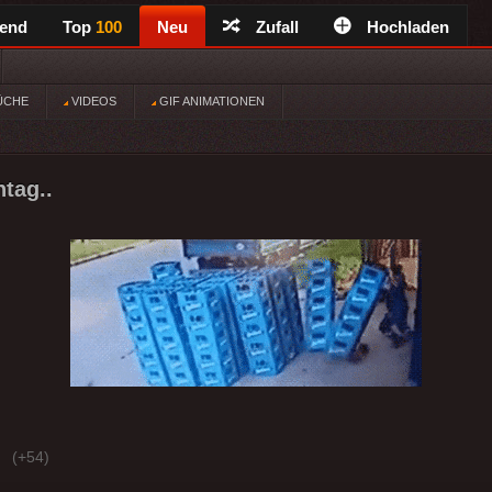
rend
Top
100
Neu
Zufall
Hochladen
ÜCHE
VIDEOS
GIF ANIMATIONEN
tag..
(+54)