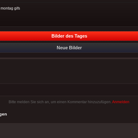
:
montag gifs
Bilder des Tages
Neue Bilder
Bitte melden Sie sich an, um einen Kommentar hinzuzufügen.
Anmelden
gen