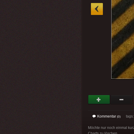
»
Kommentar
tags
(0)
Möchte nur noch einmal kurz
Charts zu löschen.