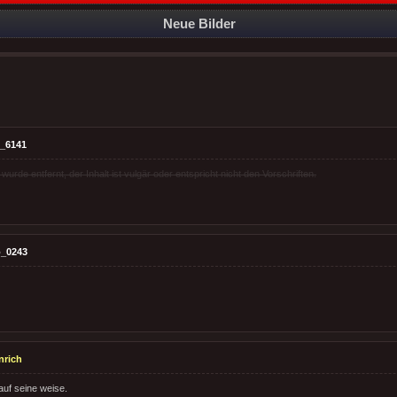
Neue Bilder
_6141
rde entfernt, der Inhalt ist vulgär oder entspricht nicht den Vorschriften.
_0243
nrich
auf seine weise.