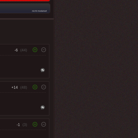
nicht moderiert
-6
(44)
+14
(48)
-1
(3)