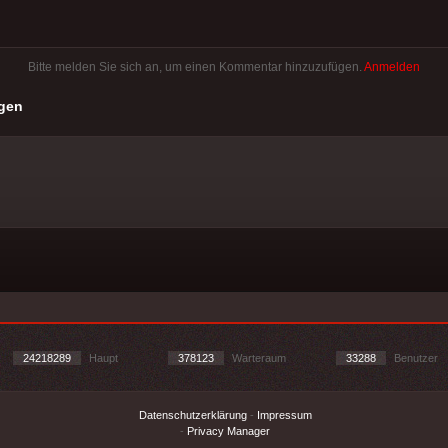
Bitte melden Sie sich an, um einen Kommentar hinzuzufügen.
Anmelden
gen
24218289
Haupt
378123
Warteraum
33288
Benutzer
Datenschutzerklärung
-
Impressum
-
Privacy Manager