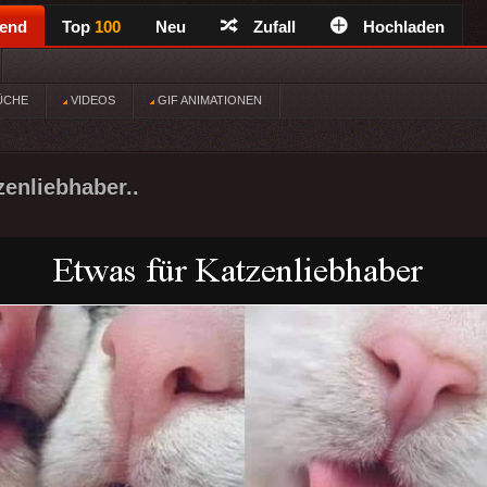
rend
Top
100
Neu
Zufall
Hochladen
ÜCHE
VIDEOS
GIF ANIMATIONEN
zenliebhaber..