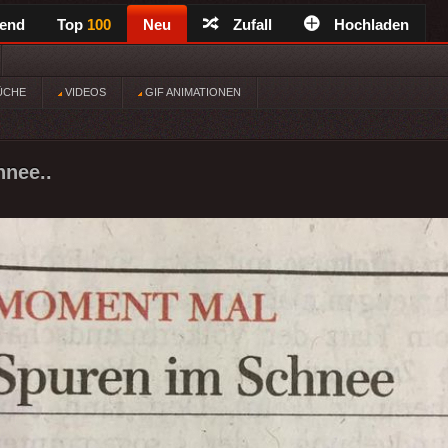
rend
Top
100
Neu
Zufall
Hochladen
ÜCHE
VIDEOS
GIF ANIMATIONEN
hnee..