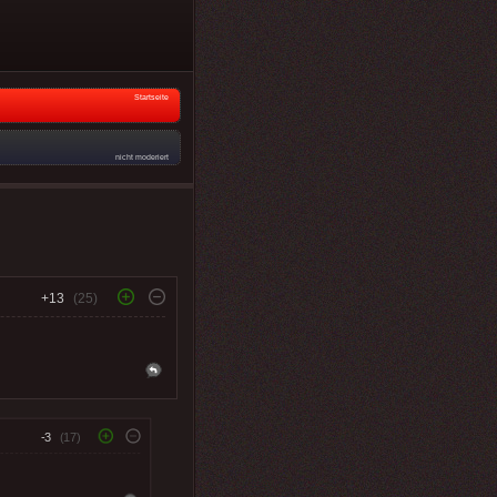
Startseite
nicht moderiert
+13
(25)
-3
(17)