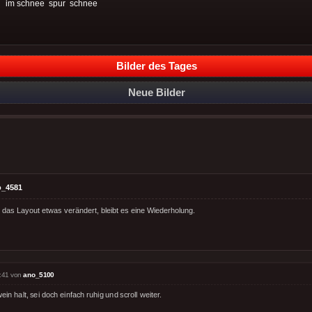
:
im schnee
spur
schnee
Bilder des Tages
Neue Bilder
o_4581
as Layout etwas verändert, bleibt es eine Wiederholung.
:41 von
ano_5100
ein halt, sei doch einfach ruhig und scroll weiter.